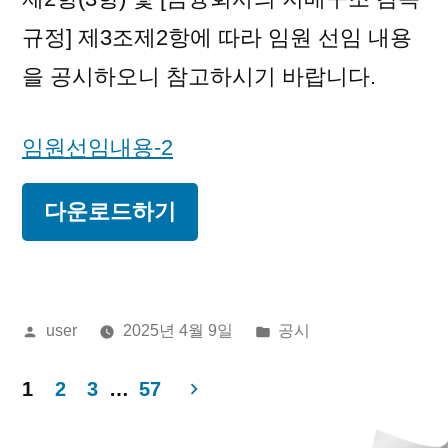
규정] 제3조제2항에 따라 임원 선임 내용
을 공시하오니 참고하시기 바랍니다.
임원선임내용-2
다운로드하기
올
게
user
2025년 4월 9일
공시
린
시
이:
됨:
1
2
3
…
57
글