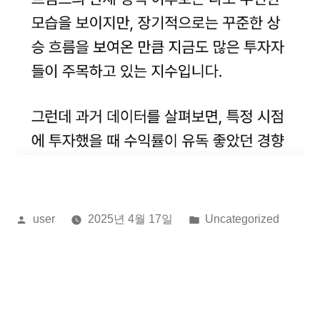
올
게
user
2025년 4월 17일
Uncategorized
린
시
이:
됨: