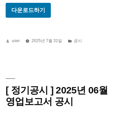
다운로드하기
올
게
user
2025년 7월 31일
공시
린
시
이:
됨:
[ 정기공시 ] 2025년 06월
영업보고서 공시