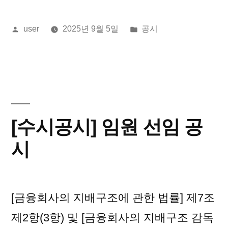
올
게
user
2025년 9월 5일
공시
린
시
이:
됨:
[수시공시] 임원 선임 공
시
[금융회사의 지배구조에 관한 법률] 제7조
제2항(3항) 및 [금융회사의 지배구조 감독