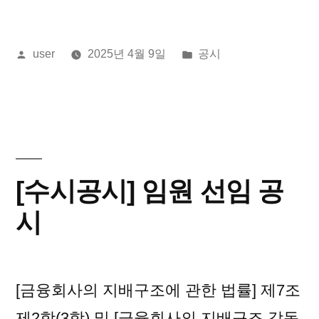
올
게
user
2025년 4월 9일
공시
린
시
이:
됨:
[수시공시] 임원 선임 공
시
[금융회사의 지배구조에 관한 법률] 제7조
제2항(3항) 및 [금융회사의 지배구조 감독