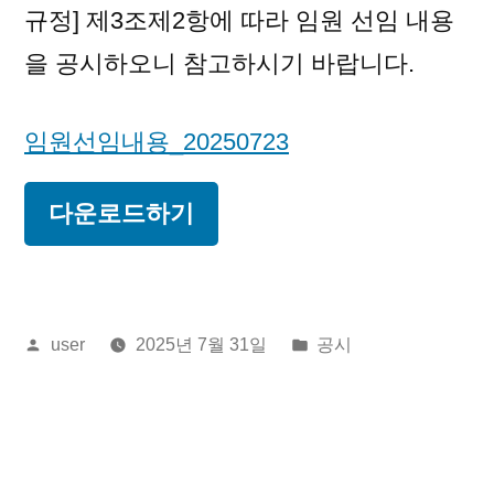
규정] 제3조제2항에 따라 임원 선임 내용
을 공시하오니 참고하시기 바랍니다.
임원선임내용_20250723
다운로드하기
올
게
user
2025년 7월 31일
공시
린
시
이:
됨: