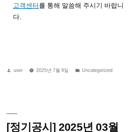
고객센터
를 통해 말씀해 주시기 바랍니
다.
올
게
user
2025년 7월 9일
Uncategorized
린
시
이:
됨:
[정기공시] 2025년 03월