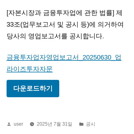
[자본시장과 금융투자업에 관한 법률] 제
33조(업무보고서 및 공시 등)에 의거하여
당사의 영업보고서를 공시합니다.
금융투자업자영업보고서_20250630_업
라이즈투자자문
다운로드하기
올
게
user
2025년 7월 31일
공시
린
시