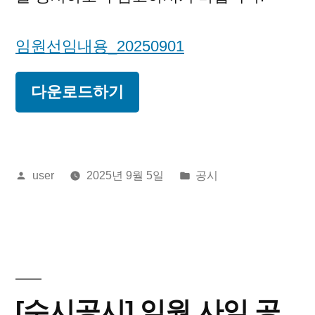
임원선임내용_20250901
다운로드하기
올
게
user
2025년 9월 5일
공시
린
시
이:
됨:
[수시공시] 임원 사임 공