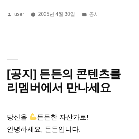
올
게
user
2025년 4월 30일
공시
린
시
이:
됨:
[공지] 든든의 콘텐츠를
리멤버에서 만나세요
당신을
든든한 자산가로!
안녕하세요, 든든입니다.